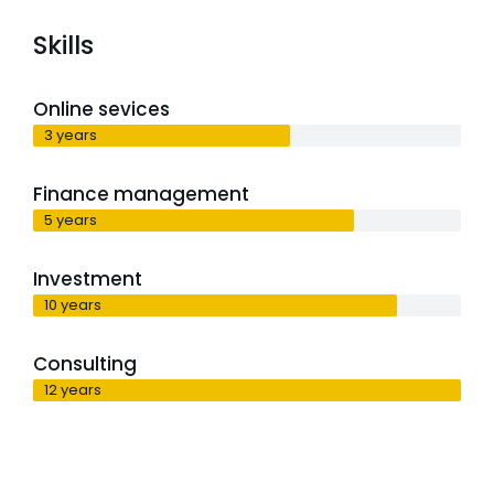
Skills
Online sevices
3 years
Finance management
5 years
Investment
10 years
Consulting
12 years