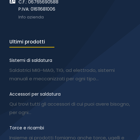
C.F.: 06765690588
P.IVA: 01611681006
Info azienda
Ultimi prodotti
Sistemi di saldatura
Saldatrici MIG-MAG, TIG, ad elettrodo, sistemi
manuali e meccanizzati per ogni tipo…
Accessori per saldatura
Qui trovi tutti gli accessori di cui puoi avere bisogno,
per ogni…
Torce e ricambi
Insieme ai prodotti forniamo anche torce, ugelli e